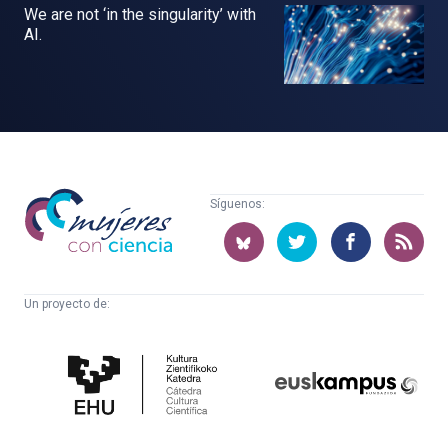
We are not ‘in the singularity’ with
AI.
Mujeres
Síguenos:
con
ciencia
Un proyecto de:
Cátedra
Euskampus
de
Fundazioa
Cultura
Científica