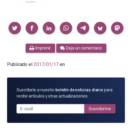
Compartir
Imprimir
Deja un comentario
Publicado el
2017/01/17
en
SUSCRÍBETE
Suscríbete a nuestro
boletín de noticias diario
para
POR
recibir artículos y otras actualizaciones.
E-
MAIL
Suscribirme