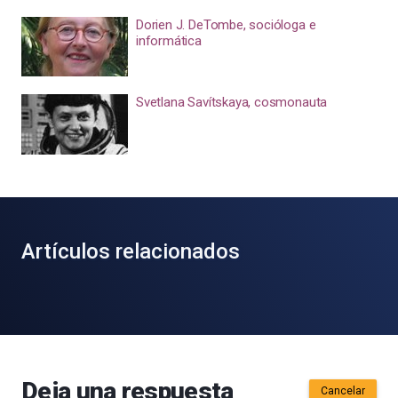
Dorien J. DeTombe, socióloga e
informática
Svetlana Savítskaya, cosmonauta
Artículos relacionados
Deja una respuesta
Cancelar