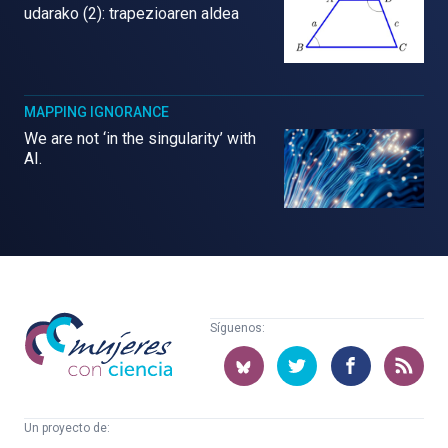
udarako (2): trapezioaren aldea
MAPPING IGNORANCE
We are not ‘in the singularity’ with
AI.
Mujeres
Síguenos:
con
ciencia
Un proyecto de: