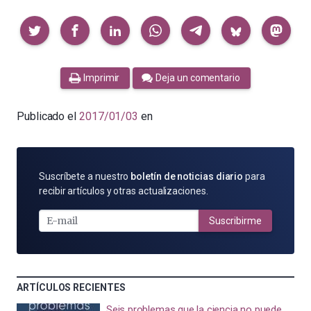
Compartir
Imprimir
Deja un comentario
Publicado el
2017/01/03
en
SUSCRÍBETE
Suscríbete a nuestro
boletín de noticias diario
para
POR
recibir artículos y otras actualizaciones.
E-
MAIL
Suscribirme
ARTÍCULOS RECIENTES
Seis problemas que la ciencia no puede