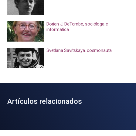
Dorien J. DeTombe, socióloga e
informática
Svetlana Savítskaya, cosmonauta
Artículos relacionados