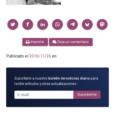
Compartir
Imprimir
Deja un comentario
Publicado el
2016/11/26
en
SUSCRÍBETE
Suscríbete a nuestro
boletín de noticias diario
para
POR
recibir artículos y otras actualizaciones.
E-
MAIL
Suscribirme