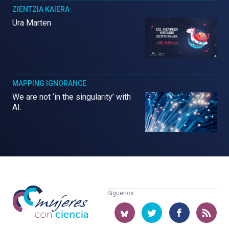
ZIENTZIA KAIERA
Ura Marten
MAPPING IGNORANCE
We are not ‘in the singularity’ with
AI.
Mujeres
Síguenos:
con
ciencia