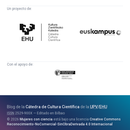
Un proyecto de:
Cátedra
Euskampus
de
Fundazioa
Cultura
Científica
Con el apoyo de:
Eusko
Jaurlaritza
-
Zientzia,
Unibertsitate
Blog de la
Cátedra de Cultura Científica
de la
UPV
/
EHU
eta
ISSN
2529-900X
Editado en Bilbao
Berrikuntza
2026
Mujeres con ciencia
está bajo una licencia
Creative Commons
Saila
Reconocimiento-NoComercial-SinObraDerivada 4.0 Internacional