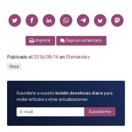
Compartir
Imprimir
Deja un comentario
Publicado el
2016/09/16
en
Efemérides
física
SUSCRÍBETE
Suscríbete a nuestro
boletín de noticias diario
para
POR
recibir artículos y otras actualizaciones.
E-
MAIL
Suscribirme