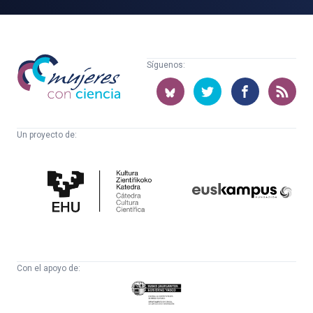
Mujeres
Síguenos:
con
ciencia
Un proyecto de:
Cátedra
Euskampus
de
Fundazioa
Cultura
Científica
Con el apoyo de:
Eusko
Jaurlaritza