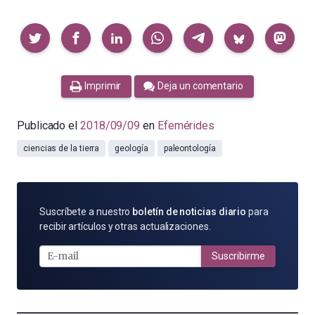
Compartir
Imprimir
Deja un comentario
Publicado el
2018/09/09
en
Efemérides
ciencias de la tierra
geología
paleontología
SUSCRÍBETE
Suscríbete a nuestro
boletín de noticias diario
para
POR
recibir artículos y otras actualizaciones.
E-
MAIL
Suscribirme