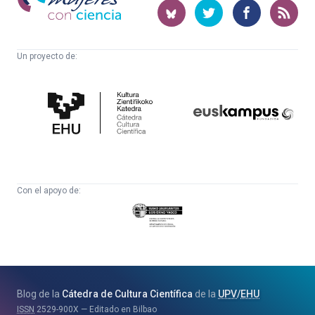
ciencia
Un proyecto de:
Cátedra
Euskampus
de
Fundazioa
Cultura
Científica
Con el apoyo de:
Eusko
Jaurlaritza
-
Zientzia,
Unibertsitate
Blog de la
Cátedra de Cultura Científica
de la
UPV
/
EHU
eta
ISSN
2529-900X
Editado en Bilbao
Berrikuntza