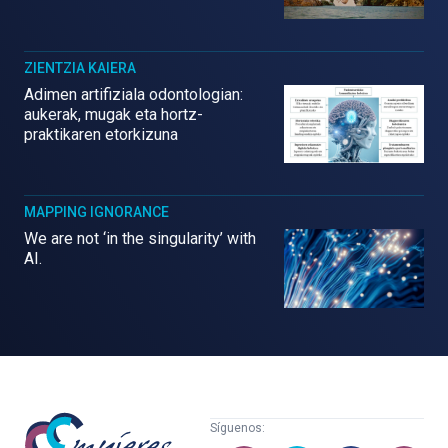
ZIENTZIA KAIERA
Adimen artifiziala odontologian:
aukerak, mugak eta hortz-
praktikaren etorkizuna
MAPPING IGNORANCE
We are not ‘in the singularity’ with
AI.
Mujeres
Síguenos:
con