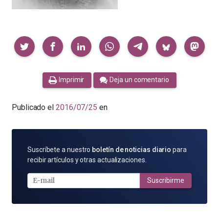
Compartir
Imprimir
Deja un comentario
Publicado el
2016/07/25
en
SUSCRÍBETE
Suscríbete a nuestro
boletín de noticias diario
para
POR
recibir artículos y otras actualizaciones.
E-
MAIL
Suscribirme