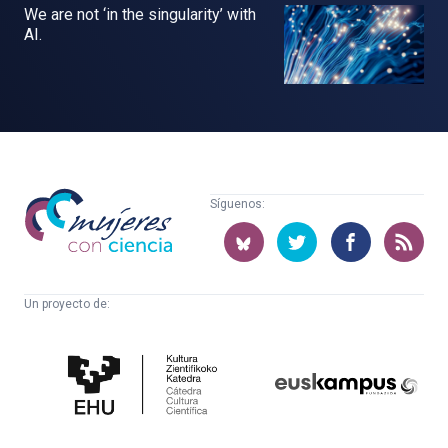
We are not ‘in the singularity’ with
AI.
Mujeres
Síguenos:
con
ciencia
Un proyecto de:
Cátedra
Euskampus
de
Fundazioa
Cultura
Científica