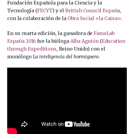
Fundación Española para la Ciencia y la
Tecnología (
FECYT
) y el
British Council España
,
con la colaboración de la
Obra Social «la Caixa»
.
En su cuarta edición, la ganadora de
FameLab
España 2016
fue la bióloga
Alba Aguión
(
Education
through Expeditions
, Reino Unido) con el
monólogo
La inteligencia del hormiguero
.