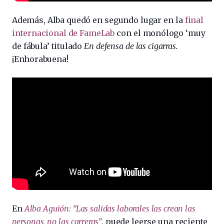
Además, Alba quedó en segundo lugar en la
final
internacional de FameLab
con el monólogo ‘muy
de fábula’ titulado
En defensa de las cigarras.
¡Enhorabuena!
En
Alba Aguión: “Las salidas laborales las crean las
personas, no las carreras”
, puede leerse una reciente