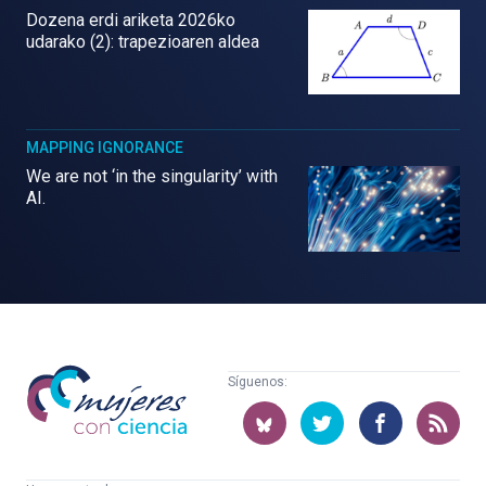
Dozena erdi ariketa 2026ko
udarako (2): trapezioaren aldea
MAPPING IGNORANCE
We are not ‘in the singularity’ with
AI.
Mujeres
Síguenos:
con
ciencia