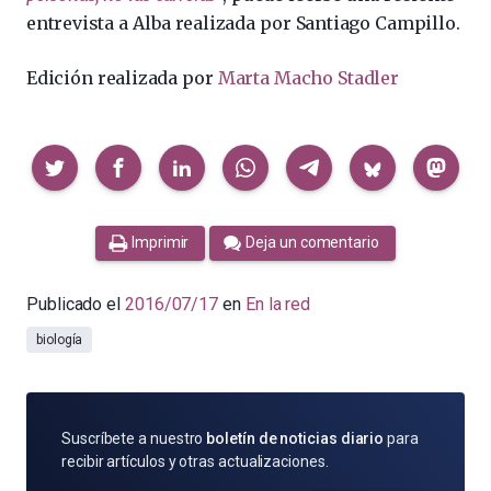
entrevista a Alba realizada por Santiago Campillo.
Edición realizada por
Marta Macho Stadler
Compartir
Imprimir
Deja un comentario
Publicado el
2016/07/17
en
En la red
biología
SUSCRÍBETE
Suscríbete a nuestro
boletín de noticias diario
para
POR
recibir artículos y otras actualizaciones.
E-