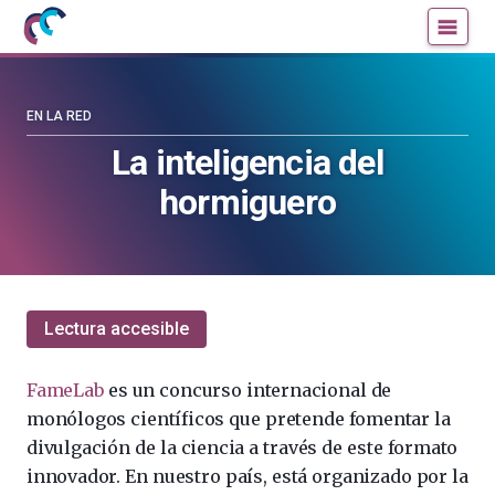
Mujeres
Un
con
blog
ciencia
de
—
la
EN LA RED
Cátedra
Cátedra
La inteligencia del
de
de
hormiguero
Cultura
Cultura
Científica
Científica
de
de
la
la
UPV/EHU
UPV/EHU
Lectura accesible
FameLab
es un concurso internacional de
monólogos científicos que pretende fomentar la
divulgación de la ciencia a través de este formato
innovador. En nuestro país, está organizado por la