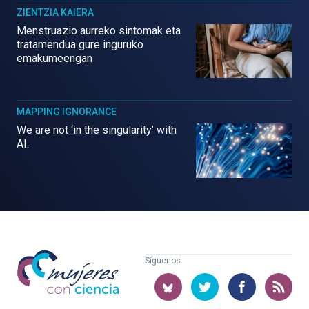
ZIENTZIA KAIERA
Menstruazio aurreko sintomak eta
tratamendua gure inguruko
emakumeengan
MAPPING IGNORANCE
We are not ‘in the singularity’ with
AI.
Mujeres
Síguenos:
con
ciencia