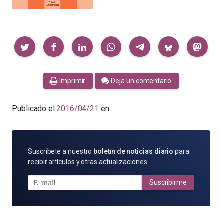
Compartir
Imprimir
Deja un comentario
Publicado el
2016/04/21
en
SUSCRÍBETE
Suscríbete a nuestro
boletín de noticias diario
para
POR
recibir artículos y otras actualizaciones.
E-
MAIL
Suscribirme