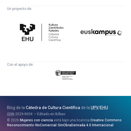
Un proyecto de:
Cátedra
Euskampus
de
Fundazioa
Cultura
Científica
Con el apoyo de:
Eusko
Jaurlaritza
-
Zientzia,
Unibertsitate
Blog de la
Cátedra de Cultura Científica
de la
UPV
/
EHU
eta
ISSN
2529-900X
Editado en Bilbao
Berrikuntza
2026
Mujeres con ciencia
está bajo una licencia
Creative Commons
Saila
Reconocimiento-NoComercial-SinObraDerivada 4.0 Internacional