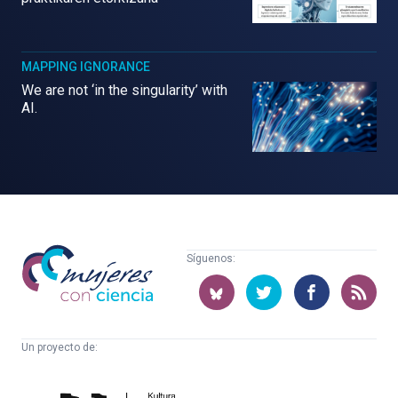
MAPPING IGNORANCE
We are not ‘in the singularity’ with
AI.
Mujeres
Síguenos:
con
ciencia
Un proyecto de:
Cátedra
Euskampus
de
Fundazioa