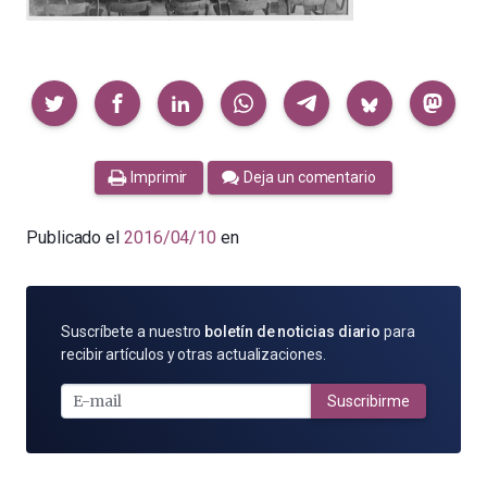
Compartir
Imprimir
Deja un comentario
Publicado el
2016/04/10
en
SUSCRÍBETE
Suscríbete a nuestro
boletín de noticias diario
para
POR
recibir artículos y otras actualizaciones.
E-
MAIL
Suscribirme