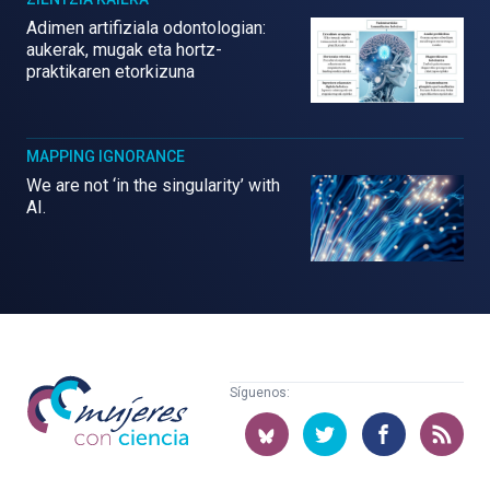
Adimen artifiziala odontologian:
aukerak, mugak eta hortz-
praktikaren etorkizuna
MAPPING IGNORANCE
We are not ‘in the singularity’ with
AI.
Mujeres
Síguenos:
con
ciencia