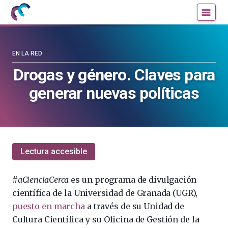
Mujeres
Un
con
blog
ciencia
de
—
la
EN LA RED
Cátedra
Cátedra
Drogas y género. Claves para
de
de
generar nuevas políticas
Cultura
Cultura
Científica
Científica
de
de
la
la
UPV/EHU
UPV/EHU
Lectura accesible
#aCienciaCerca
es un programa de divulgación
científica de la Universidad de Granada (UGR),
puesto en marcha
a través de su Unidad de
Cultura Científica y su Oficina de Gestión de la