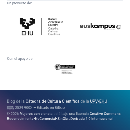
Un proyecto de:
Cátedra
Euskampus
de
Fundazioa
Cultura
Científica
Con el apoyo de:
Eusko
Jaurlaritza
-
Zientzia,
Unibertsitate
Blog de la
Cátedra de Cultura Científica
de la
UPV
/
EHU
eta
ISSN
2529-900X
Editado en Bilbao
Berrikuntza
2026
Mujeres con ciencia
está bajo una licencia
Creative Commons
Saila
Reconocimiento-NoComercial-SinObraDerivada 4.0 Internacional