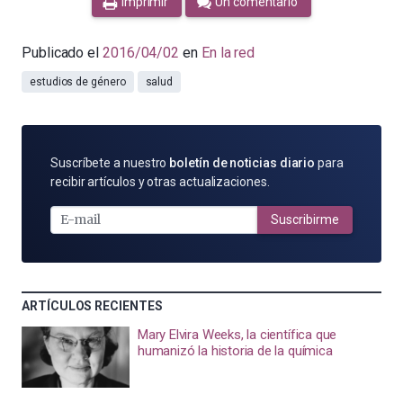
Imprimir
Un comentario
Publicado el
2016/04/02
en
En la red
estudios de género
salud
SUSCRÍBETE
Suscríbete a nuestro
boletín de noticias diario
para
POR
recibir artículos y otras actualizaciones.
E-
MAIL
Suscribirme
ARTÍCULOS RECIENTES
Mary Elvira Weeks, la científica que
humanizó la historia de la química