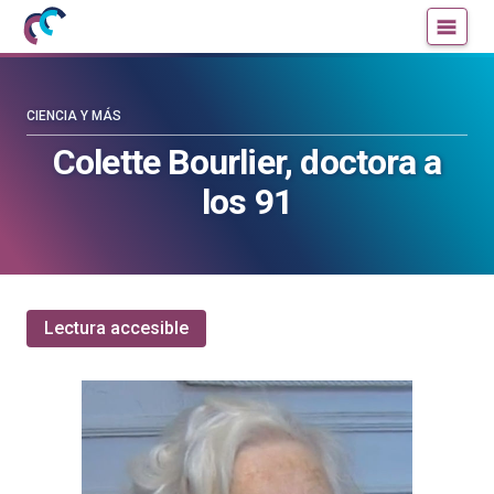
Mujeres
Un
con
blog
ciencia
de
—
la
CIENCIA Y MÁS
Cátedra
Cátedra
Colette Bourlier, doctora a
de
de
los 91
Cultura
Cultura
Científica
Científica
de
de
la
la
UPV/EHU
UPV/EHU
Lectura accesible