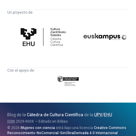
Un proyecto de:
Cátedra
Euskampus
de
Fundazioa
Cultura
Científica
Con el apoyo de:
Eusko
Jaurlaritza
-
Zientzia,
Unibertsitate
Blog de la
Cátedra de Cultura Científica
de la
UPV
/
EHU
eta
ISSN
2529-900X
Editado en Bilbao
Berrikuntza
2026
Mujeres con ciencia
está bajo una licencia
Creative Commons
Saila
Reconocimiento-NoComercial-SinObraDerivada 4.0 Internacional