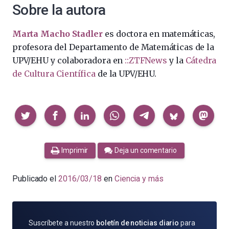
Sobre la autora
Marta Macho Stadler
es doctora en matemáticas,
profesora del Departamento de Matemáticas de la
UPV/EHU y colaboradora en
::ZTFNews
y la
Cátedra
de Cultura Científica
de la UPV/EHU.
Compartir
Imprimir
Deja un comentario
Publicado el
2016/03/18
en
Ciencia y más
SUSCRÍBETE
Suscríbete a nuestro
boletín de noticias diario
para