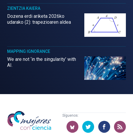
ZIENTZIA KAIERA
Dozena erdi ariketa 2026ko
udarako (2): trapezioaren aldea
MAPPING IGNORANCE
We are not ‘in the singularity’ with
AI.
Mujeres
Síguenos:
con
ciencia