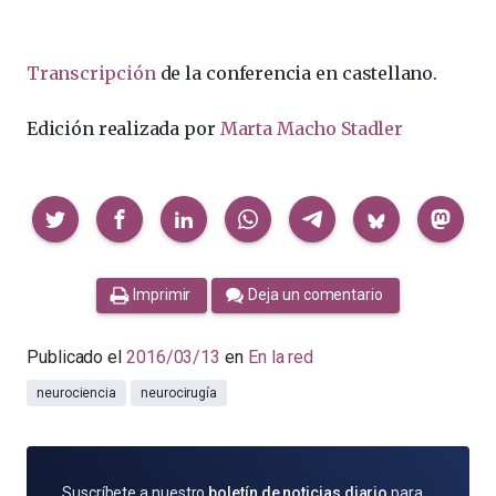
Transcripción
de la conferencia en castellano.
Edición realizada por
Marta Macho Stadler
Compartir
Imprimir
Deja un comentario
Publicado el
2016/03/13
en
En la red
neurociencia
neurocirugía
SUSCRÍBETE
Suscríbete a nuestro
boletín de noticias diario
para