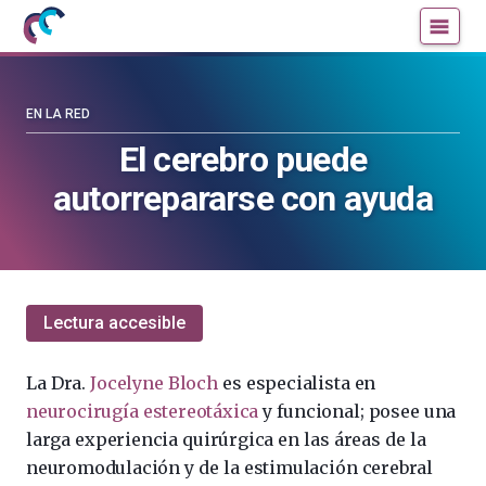
Mujeres
Un
con
blog
ciencia
de
—
la
EN LA RED
Cátedra
Cátedra
El cerebro puede
de
de
autorrepararse con ayuda
Cultura
Cultura
Científica
Científica
de
de
la
la
UPV/EHU
UPV/EHU
Lectura accesible
La Dra.
Jocelyne Bloch
es especialista en
neurocirugía estereotáxica
y funcional; posee una
larga experiencia quirúrgica en las áreas de la
neuromodulación y de la estimulación cerebral