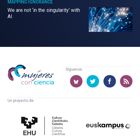
MAPPING IGNORANCE
We are not ‘in the singularity’ with
AI.
Mujeres
Síguenos:
con
ciencia
Un proyecto de:
Cátedra
Euskampus
de
Fundazioa
Cultura
Científica