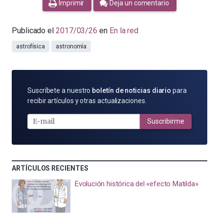
Imprimir
Deja un comentario
Publicado el
2017/03/26
en
En la red
astrofísica
astronomía
SUSCRÍBETE
Suscríbete a nuestro
boletín de noticias diario
para
POR
recibir artículos y otras actualizaciones.
E-
MAIL
Suscribirme
ARTÍCULOS RECIENTES
Evolución histórica del «efecto Matilda»