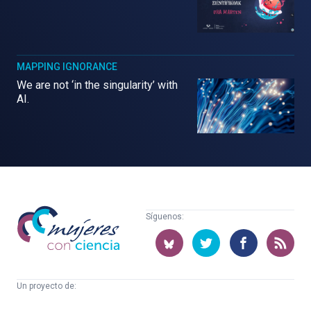
MAPPING IGNORANCE
We are not ‘in the singularity’ with
AI.
Mujeres
Síguenos:
con
ciencia
Un proyecto de:
Cátedra
Euskampus