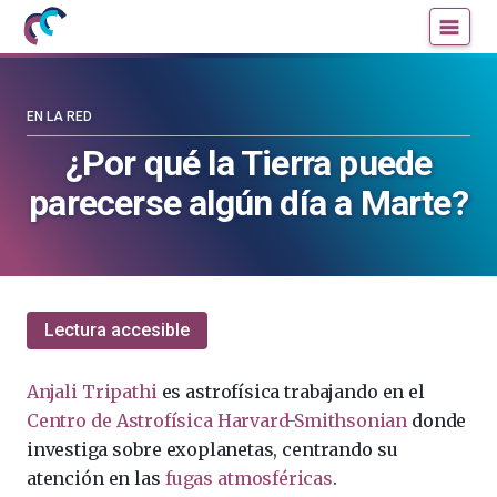
Mujeres
Un
con
blog
ciencia
de
—
la
EN LA RED
Cátedra
Cátedra
¿Por qué la Tierra puede
de
de
parecerse algún día a Marte?
Cultura
Cultura
Científica
Científica
de
de
la
la
UPV/EHU
UPV/EHU
Lectura accesible
Anjali Tripathi
es astrofísica trabajando en el
Centro de Astrofísica Harvard-Smithsonian
donde
investiga sobre exoplanetas, centrando su
atención en las
fugas atmosféricas
.