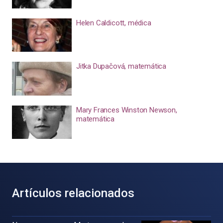
Helen Caldicott, médica
Jitka Dupačová, matemática
Mary Frances Winston Newson,
matemática
Artículos relacionados