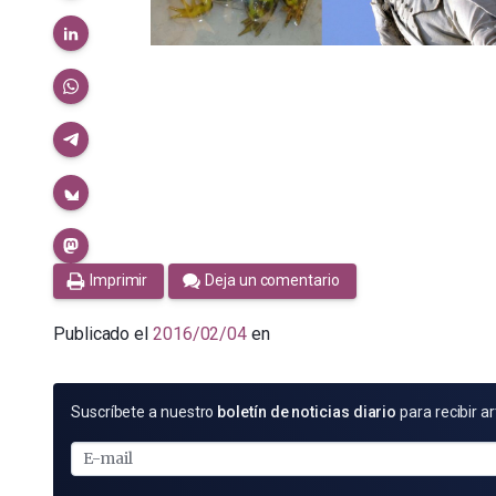
Imprimir
Deja un comentario
Publicado el
2016/02/04
en
SUSCRÍBETE
Suscríbete a nuestro
boletín de noticias diario
para recibir ar
POR
E-
MAIL