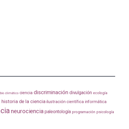
discriminación
divulgación
ciencia
ecología
io climático
a
historia de la ciencia
ilustración científica
informática
ncia
neurociencia
paleontología
programación
psicología