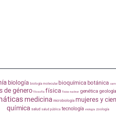
mía
biología
bioquímica
botánica
biología molecular
camb
s de género
física
genética
geologí
filosofía
física nuclear
áticas
medicina
mujeres y cie
microbiología
química
tecnología
salud
zoología
salud pública
virología