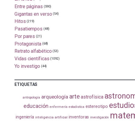
Entre páginas
(590)
Gigantas en verso
(54)
Hitos
(219)
Pasatiempos
(48)
Por pares
(21)
Protagonista
(68)
Retrato alfabético
(53)
Vidas científicas
(1092)
Yo investigo
(44)
ETIQUETAS
astrono
arte
arqueología
astrofísica
antropología
estudio
educación
estereotipo
enfermería
estadistica
matem
ingeniería
inventoras
inteligencia artificial
investigación