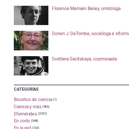
Florence Merriam Bailey, ornitóloga
Dorien J. DeTombe, socióloga e inform
Svetlana Savítskaya, cosmonauta
CATEGORÍAS
Bocetos de ciencia
(1)
Ciencia y más
(965)
Efemérides
(2051)
En corto
(548)
En la red
(720)