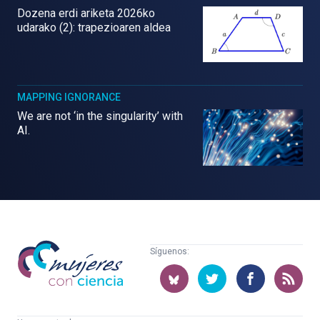
Dozena erdi ariketa 2026ko
udarako (2): trapezioaren aldea
MAPPING IGNORANCE
We are not ‘in the singularity’ with
AI.
Mujeres
Síguenos:
con
ciencia