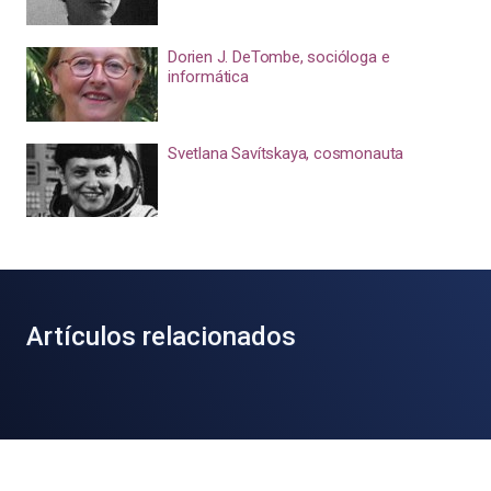
Dorien J. DeTombe, socióloga e
informática
Svetlana Savítskaya, cosmonauta
Artículos relacionados