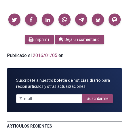
Compartir
Imprimir
Deja un comentario
Publicado el
2016/01/05
en
SUSCRÍBETE
Suscríbete a nuestro
boletín de noticias diario
para
POR
recibir artículos y otras actualizaciones.
E-
MAIL
Suscribirme
ARTÍCULOS RECIENTES