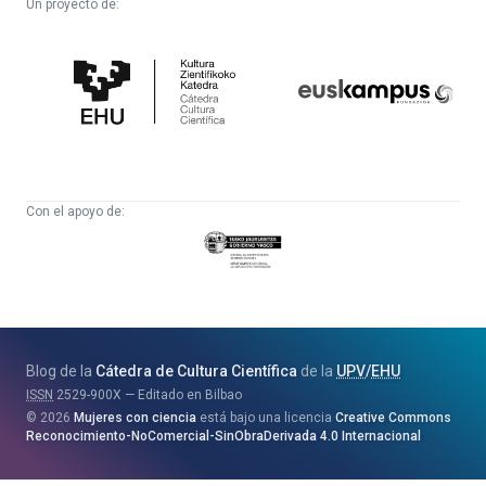
Un proyecto de:
Cátedra
Euskampus
de
Fundazioa
Cultura
Científica
Con el apoyo de:
Eusko
Jaurlaritza
-
Zientzia,
Unibertsitate
Blog de la
Cátedra de Cultura Científica
de la
UPV
/
EHU
eta
ISSN
2529-900X
Editado en Bilbao
Berrikuntza
2026
Mujeres con ciencia
está bajo una licencia
Creative Commons
Saila
Reconocimiento-NoComercial-SinObraDerivada 4.0 Internacional