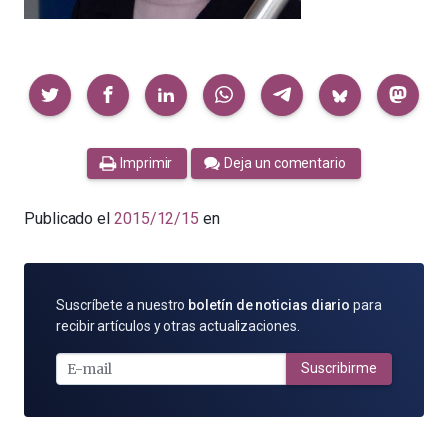
Compartir
Imprimir
Deja un comentario
Publicado el
2015/12/15
en
SUSCRÍBETE
Suscríbete a nuestro
boletín de noticias diario
para
POR
recibir artículos y otras actualizaciones.
E-
MAIL
Suscribirme