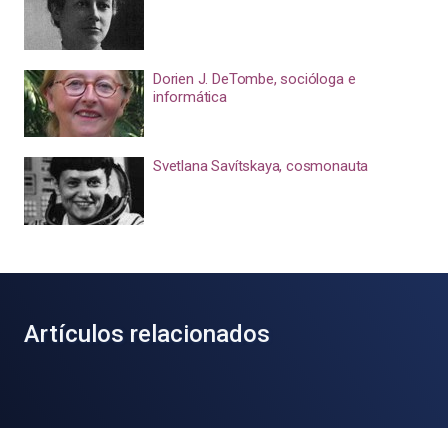
Dorien J. DeTombe, socióloga e
informática
Svetlana Savítskaya, cosmonauta
Artículos relacionados