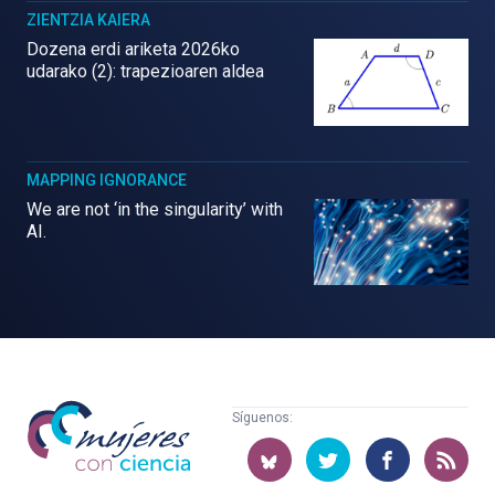
ZIENTZIA KAIERA
Dozena erdi ariketa 2026ko
udarako (2): trapezioaren aldea
MAPPING IGNORANCE
We are not ‘in the singularity’ with
AI.
Mujeres
Síguenos:
con
ciencia