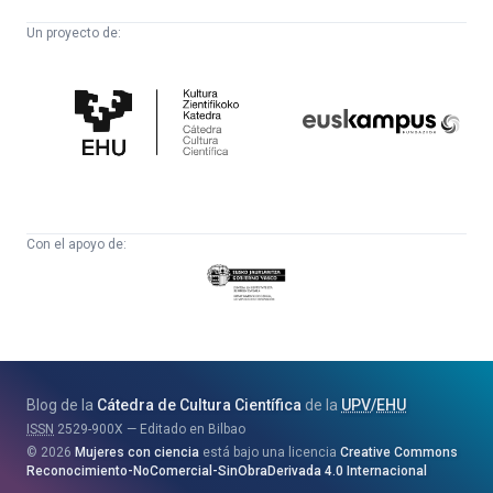
Un proyecto de:
Cátedra
Euskampus
de
Fundazioa
Cultura
Científica
Con el apoyo de:
Eusko
Jaurlaritza
-
Zientzia,
Unibertsitate
Blog de la
Cátedra de Cultura Científica
de la
UPV
/
EHU
eta
ISSN
2529-900X
Editado en Bilbao
Berrikuntza
2026
Mujeres con ciencia
está bajo una licencia
Creative Commons
Saila
Reconocimiento-NoComercial-SinObraDerivada 4.0 Internacional