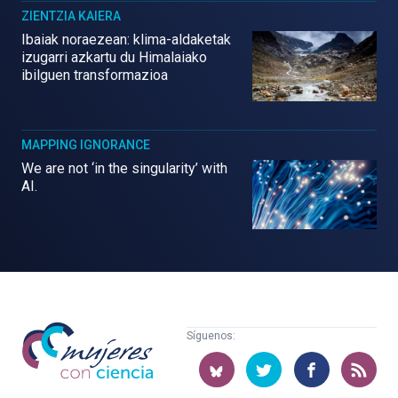
ZIENTZIA KAIERA
Ibaiak noraezean: klima-aldaketak
izugarri azkartu du Himalaiako
ibilguen transformazioa
MAPPING IGNORANCE
We are not ‘in the singularity’ with
AI.
Mujeres
Síguenos:
con
ciencia