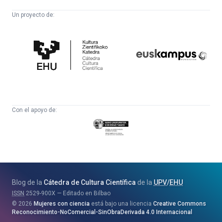
Un proyecto de:
Cátedra
Euskampus
de
Fundazioa
Cultura
Científica
Con el apoyo de:
Eusko
Jaurlaritza
-
Zientzia,
Unibertsitate
Blog de la
Cátedra de Cultura Científica
de la
UPV
/
EHU
eta
ISSN
2529-900X
Editado en Bilbao
Berrikuntza
2026
Mujeres con ciencia
está bajo una licencia
Creative Commons
Saila
Reconocimiento-NoComercial-SinObraDerivada 4.0 Internacional