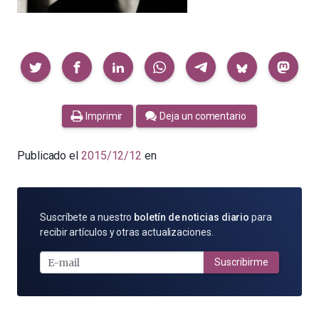
Compartir
Imprimir
Deja un comentario
Publicado el
2015/12/12
en
SUSCRÍBETE
Suscríbete a nuestro
boletín de noticias diario
para
POR
recibir artículos y otras actualizaciones.
E-
MAIL
Suscribirme