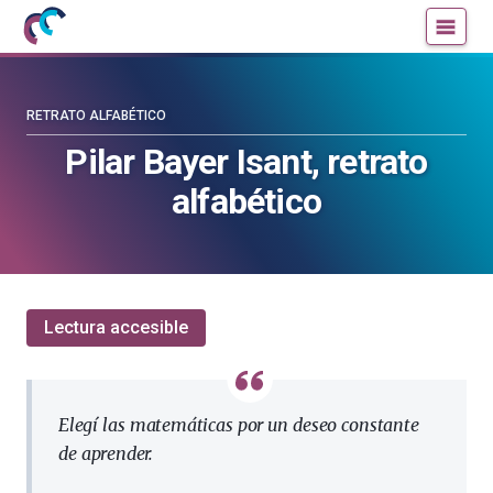
Mujeres
Un
con
blog
ciencia
de
—
la
RETRATO ALFABÉTICO
Cátedra
Cátedra
Pilar Bayer Isant, retrato
de
de
alfabético
Cultura
Cultura
Científica
Científica
de
de
la
la
UPV/EHU
UPV/EHU
Lectura accesible
Elegí las matemáticas por un deseo constante
de aprender.