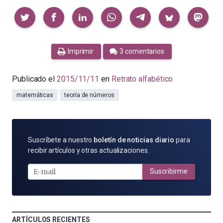
Compartir
Imprimir
3 comentarios
Publicado el
2015/11/11
en
Retrato alfabético
matemáticas
teoría de números
SUSCRÍBETE
Suscríbete a nuestro
boletín de noticias diario
para
POR
recibir artículos y otras actualizaciones.
E-
MAIL
Suscribirme
ARTÍCULOS RECIENTES