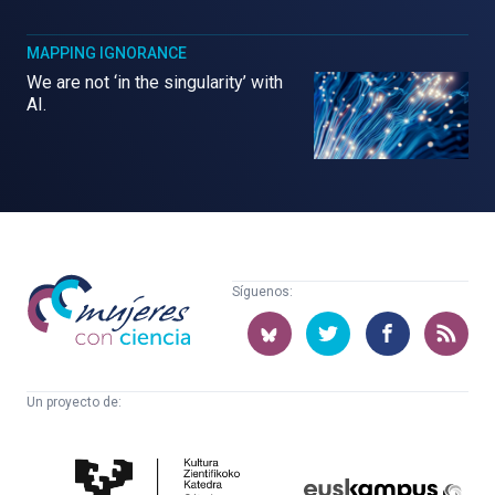
MAPPING IGNORANCE
We are not ‘in the singularity’ with
AI.
Mujeres
Síguenos:
con
ciencia
Un proyecto de:
Cátedra
Euskampus
de
Fundazioa
Cultura