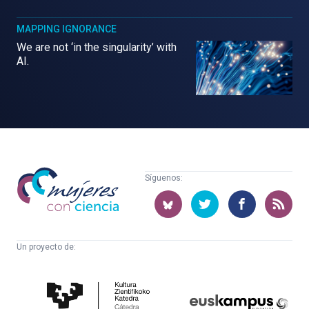
MAPPING IGNORANCE
We are not ‘in the singularity’ with
AI.
Mujeres
Síguenos:
con
ciencia
Un proyecto de:
Cátedra
Euskampus
de
Fundazioa
Cultura