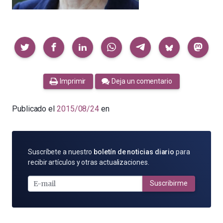
Compartir
Imprimir
Deja un comentario
Publicado el
2015/08/24
en
SUSCRÍBETE
Suscríbete a nuestro
boletín de noticias diario
para
POR
recibir artículos y otras actualizaciones.
E-
MAIL
Suscribirme