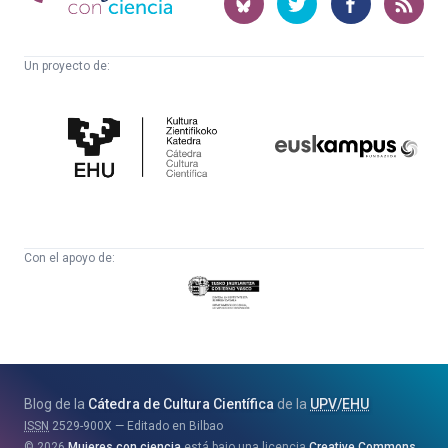
ciencia
Un proyecto de:
Cátedra
Euskampus
de
Fundazioa
Cultura
Científica
Con el apoyo de:
Eusko
Jaurlaritza
-
Zientzia,
Unibertsitate
Blog de la
Cátedra de Cultura Científica
de la
UPV
/
EHU
eta
ISSN
2529-900X
Editado en Bilbao
Berrikuntza
2026
Mujeres con ciencia
está bajo una licencia
Creative Commons