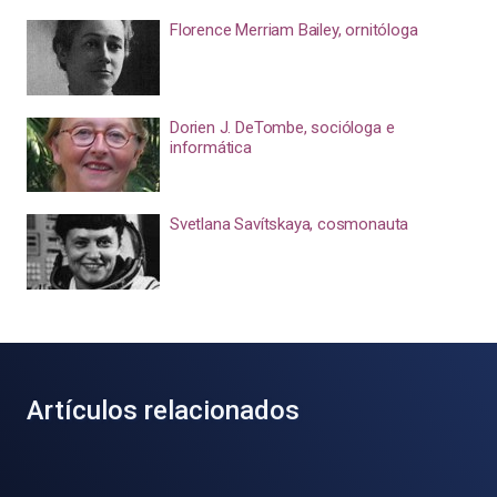
Florence Merriam Bailey, ornitóloga
Dorien J. DeTombe, socióloga e
informática
Svetlana Savítskaya, cosmonauta
Artículos relacionados