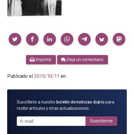
Compartir
Imprimir
Deja un comentario
Publicado el
2015/10/11
en
SUSCRÍBETE
Suscríbete a nuestro
boletín de noticias diario
para
POR
recibir artículos y otras actualizaciones.
E-
MAIL
Suscribirme