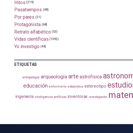
Hitos
(219)
Pasatiempos
(48)
Por pares
(21)
Protagonista
(68)
Retrato alfabético
(53)
Vidas científicas
(1092)
Yo investigo
(44)
ETIQUETAS
astrono
arte
arqueología
astrofísica
antropología
estudio
educación
estereotipo
enfermería
estadistica
matem
ingeniería
inventoras
inteligencia artificial
investigación