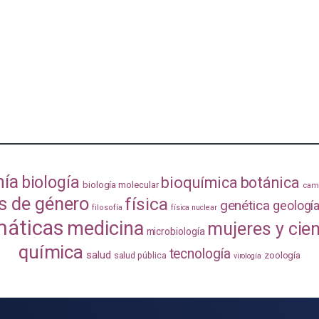
mía
biología
bioquímica
botánica
biología molecular
camb
s de género
física
genética
geologí
filosofía
física nuclear
áticas
medicina
mujeres y cie
microbiología
química
tecnología
salud
zoología
salud pública
virología