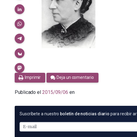
Imprimir
Deja un comentario
Publicado el
2015/09/06
en
SUSCRÍBETE
Suscríbete a nuestro
boletín de noticias diario
para recibir ar
POR
E-
MAIL