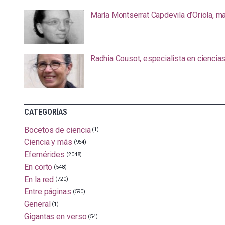
María Montserrat Capdevila d’Oriola, m
Radhia Cousot, especialista en ciencia
CATEGORÍAS
Bocetos de ciencia
(1)
Ciencia y más
(964)
Efemérides
(2048)
En corto
(548)
En la red
(720)
Entre páginas
(590)
General
(1)
Gigantas en verso
(54)