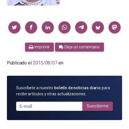
Compartir
Imprimir
Deja un comentario
Publicado el
2015/08/07
en
SUSCRÍBETE
Suscríbete a nuestro
boletín de noticias diario
para
POR
recibir artículos y otras actualizaciones.
E-
MAIL
Suscribirme