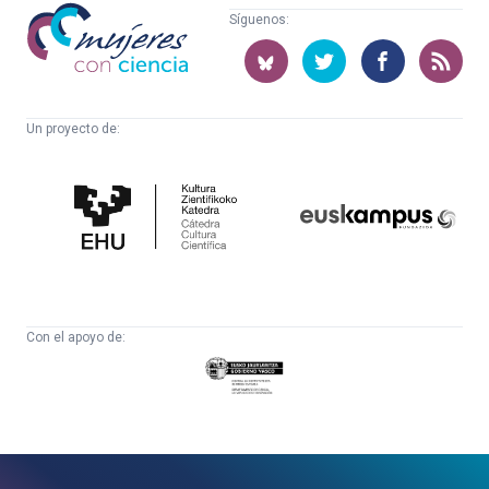
Mujeres
Síguenos:
con
ciencia
Un proyecto de:
Cátedra
Euskampus
de
Fundazioa
Cultura
Científica
Con el apoyo de:
Eusko
Jaurlaritza
-
Zientzia,
Unibertsitate