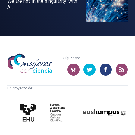
We are not ‘in the singularity’ with
AI.
Mujeres
Síguenos:
con
ciencia
Un proyecto de:
Cátedra
Euskampus
de
Fundazioa
Cultura
Científica