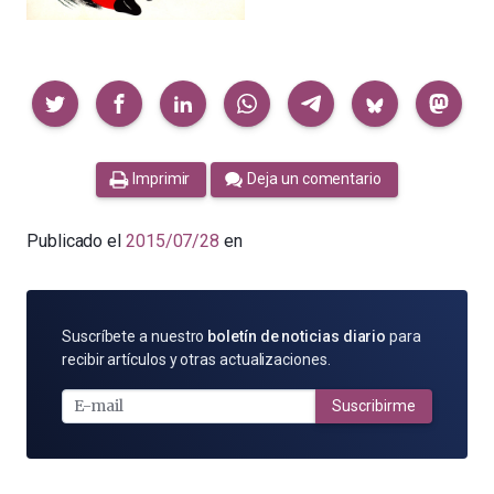
Compartir
Imprimir
Deja un comentario
Publicado el
2015/07/28
en
SUSCRÍBETE
Suscríbete a nuestro
boletín de noticias diario
para
POR
recibir artículos y otras actualizaciones.
E-
MAIL
Suscribirme