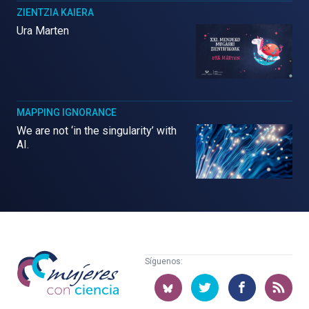
ZIENTZIA KAIERA
Ura Marten
MAPPING IGNORANCE
We are not ‘in the singularity’ with
AI.
Mujeres
Síguenos:
con
ciencia