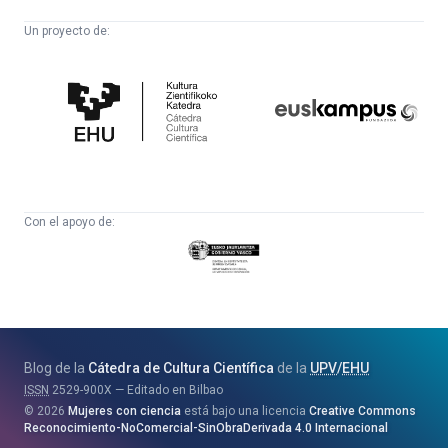
Un proyecto de:
Cátedra
Euskampus
de
Fundazioa
Cultura
Científica
Con el apoyo de:
Eusko
Jaurlaritza
-
Zientzia,
Unibertsitate
Blog de la
Cátedra de Cultura Científica
de la
UPV
/
EHU
eta
ISSN
2529-900X
Editado en Bilbao
Berrikuntza
2026
Mujeres con ciencia
está bajo una licencia
Creative Commons
Saila
Reconocimiento-NoComercial-SinObraDerivada 4.0 Internacional