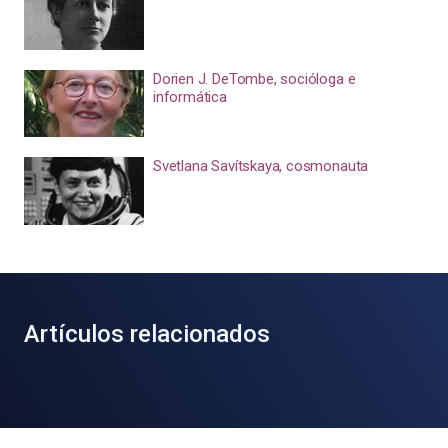
Dorien J. DeTombe, socióloga e
informática
Svetlana Savítskaya, cosmonauta
Artículos relacionados