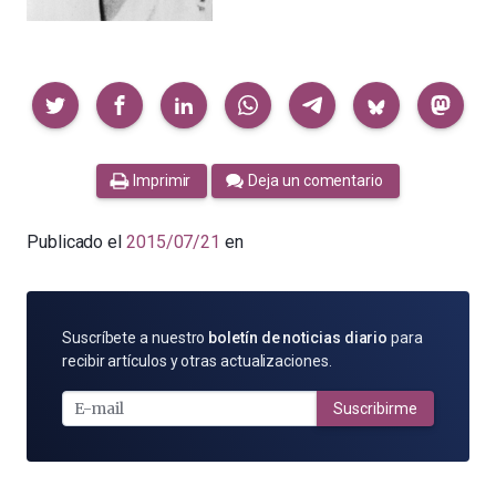
Compartir
Imprimir
Deja un comentario
Publicado el
2015/07/21
en
SUSCRÍBETE
Suscríbete a nuestro
boletín de noticias diario
para
POR
recibir artículos y otras actualizaciones.
E-
MAIL
Suscribirme