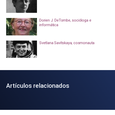
Dorien J. DeTombe, socióloga e
informática
Svetlana Savítskaya, cosmonauta
Artículos relacionados