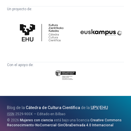
Un proyecto de:
Cátedra
Euskampus
de
Fundazioa
Cultura
Científica
Con el apoyo de:
Eusko
Jaurlaritza
-
Zientzia,
Unibertsitate
Blog de la
Cátedra de Cultura Científica
de la
UPV
/
EHU
eta
ISSN
2529-900X
Editado en Bilbao
Berrikuntza
2026
Mujeres con ciencia
está bajo una licencia
Creative Commons
Saila
Reconocimiento-NoComercial-SinObraDerivada 4.0 Internacional