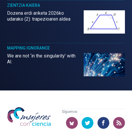
ZIENTZIA KAIERA
Dozena erdi ariketa 2026ko
udarako (2): trapezioaren aldea
MAPPING IGNORANCE
We are not ‘in the singularity’ with
AI.
Mujeres
Síguenos:
con
ciencia