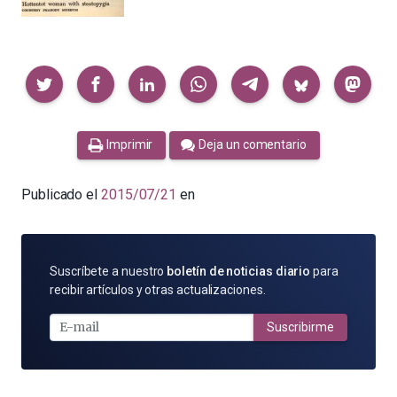
Compartir
Imprimir
Deja un comentario
Publicado el
2015/07/21
en
SUSCRÍBETE
Suscríbete a nuestro
boletín de noticias diario
para
POR
recibir artículos y otras actualizaciones.
E-
MAIL
Suscribirme