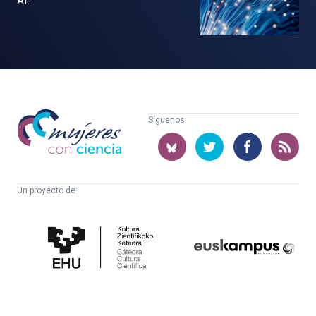
AI.
Mujeres
Síguenos:
con
ciencia
Un proyecto de:
Cátedra
Euskampus
de
Fundazioa
Cultura
Científica