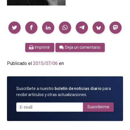
Compartir
Imprimir
Deja un comentario
Publicado el
2015/07/06
en
SUSCRÍBETE
Suscríbete a nuestro
boletín de noticias diario
para
POR
recibir artículos y otras actualizaciones.
E-
MAIL
Suscribirme