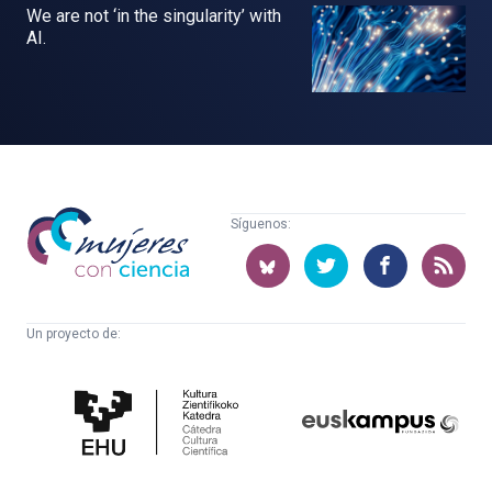
We are not ‘in the singularity’ with
AI.
Mujeres
Síguenos:
con
ciencia
Un proyecto de:
Cátedra
Euskampus
de
Fundazioa
Cultura
Científica