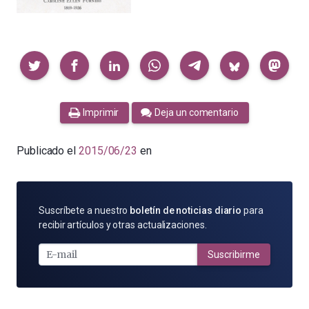
Compartir
Imprimir
Deja un comentario
Publicado el
2015/06/23
en
SUSCRÍBETE
Suscríbete a nuestro
boletín de noticias diario
para
POR
recibir artículos y otras actualizaciones.
E-
MAIL
Suscribirme