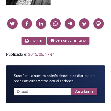
Compartir
Imprimir
Deja un comentario
Publicado el
2015/06/17
en
SUSCRÍBETE
Suscríbete a nuestro
boletín de noticias diario
para
POR
recibir artículos y otras actualizaciones.
E-
MAIL
Suscribirme