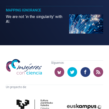
MAPPING IGNORANCE
We are not ‘in the singularity’ with
AI.
Mujeres
Síguenos:
con
ciencia
Un proyecto de:
Cátedra
Euskampus
de
Fundazioa
Cultura