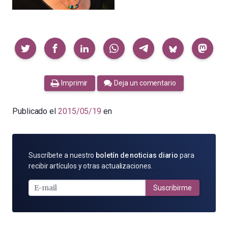
Compartir
Imprimir
Deja un comentario
Publicado el
2015/05/19
en
SUSCRÍBETE
Suscríbete a nuestro
boletín de noticias diario
para
POR
recibir artículos y otras actualizaciones.
E-
MAIL
Suscribirme