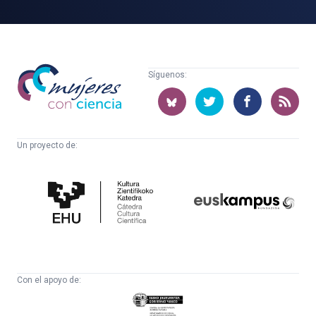
Mujeres
Síguenos:
con
ciencia
Un proyecto de:
Cátedra
Euskampus
de
Fundazioa
Cultura
Científica
Con el apoyo de:
Eusko