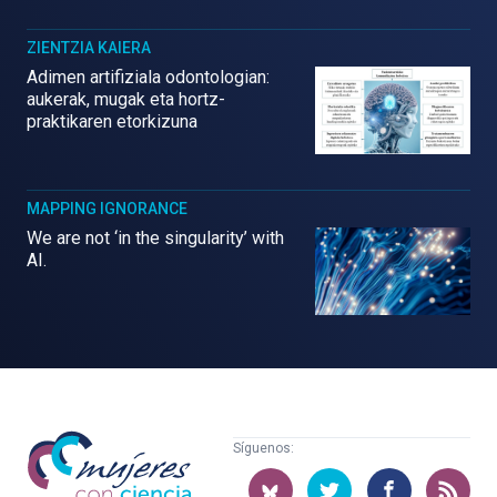
ZIENTZIA KAIERA
Adimen artifiziala odontologian:
aukerak, mugak eta hortz-
praktikaren etorkizuna
MAPPING IGNORANCE
We are not ‘in the singularity’ with
AI.
Mujeres
Síguenos:
con
ciencia