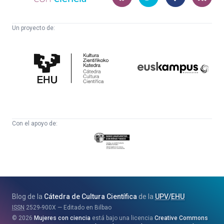
Un proyecto de:
Cátedra
Euskampus
de
Fundazioa
Cultura
Científica
Con el apoyo de:
Eusko
Jaurlaritza
-
Zientzia,
Unibertsitate
Blog de la
Cátedra de Cultura Científica
de la
UPV
/
EHU
eta
ISSN
2529-900X
Editado en Bilbao
Berrikuntza
2026
Mujeres con ciencia
está bajo una licencia
Creative Commons
Saila