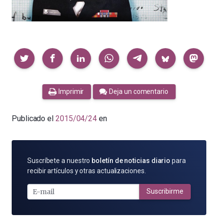
Compartir
Imprimir
Deja un comentario
Publicado el
2015/04/24
en
SUSCRÍBETE
Suscríbete a nuestro
boletín de noticias diario
para
POR
recibir artículos y otras actualizaciones.
E-
MAIL
Suscribirme