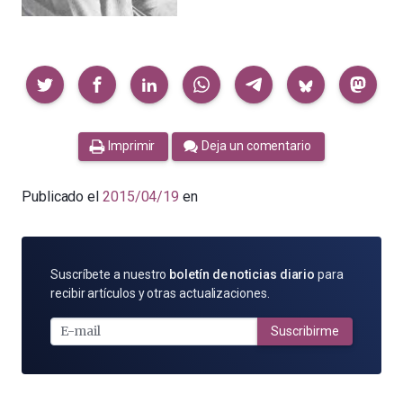
Compartir
Imprimir
Deja un comentario
Publicado el
2015/04/19
en
SUSCRÍBETE
Suscríbete a nuestro
boletín de noticias diario
para
POR
recibir artículos y otras actualizaciones.
E-
MAIL
Suscribirme