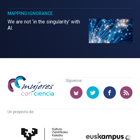
MAPPING IGNORANCE
We are not ‘in the singularity’ with
AI.
Mujeres
Síguenos:
con
ciencia
Un proyecto de:
Cátedra
Euskampus
de
Fundazioa
Cultura