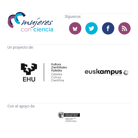
Mujeres
Síguenos:
con
ciencia
Un proyecto de:
Cátedra
Euskampus
de
Fundazioa
Cultura
Científica
Con el apoyo de:
Eusko
Jaurlaritza
-
Zientzia,