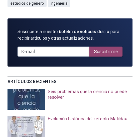
estudios de género
ingeniería
SUSCRÍBETE
Suscríbete a nuestro
boletín de noticias diario
para
POR
recibir artículos y otras actualizaciones.
E-
MAIL
Suscribirme
ARTÍCULOS RECIENTES
Seis problemas que la ciencia no puede
resolver
Evolución histórica del «efecto Matilda»