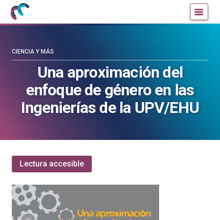
Mujeres
Un
con
blog
ciencia
de
—
la
CIENCIA Y MÁS
Cátedra
Cátedra
Una aproximación del
de
de
enfoque de género en las
Cultura
Cultura
Científica
Científica
Ingenierías de la UPV/EHU
de
de
la
la
UPV/EHU
UPV/EHU
Lectura accesible