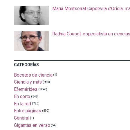
María Montserrat Capdevila d’Oriola, m
Radhia Cousot, especialista en ciencia
CATEGORÍAS
Bocetos de ciencia
(1)
Ciencia y más
(964)
Efemérides
(2048)
En corto
(548)
En la red
(720)
Entre páginas
(590)
General
(1)
Gigantas en verso
(54)