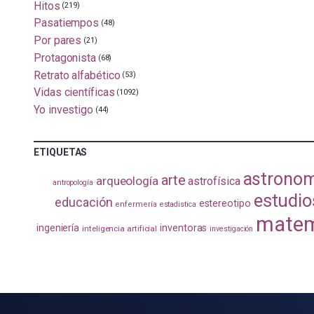
Hitos
(219)
Pasatiempos
(48)
Por pares
(21)
Protagonista
(68)
Retrato alfabético
(53)
Vidas científicas
(1092)
Yo investigo
(44)
ETIQUETAS
astrono
arte
arqueología
astrofísica
antropología
estudio
educación
estereotipo
enfermería
estadistica
matem
ingeniería
inventoras
inteligencia artificial
investigación