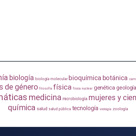
mía
biología
bioquímica
botánica
biología molecular
camb
s de género
física
genética
geologí
filosofía
física nuclear
áticas
medicina
mujeres y cie
microbiología
química
tecnología
salud
zoología
salud pública
virología