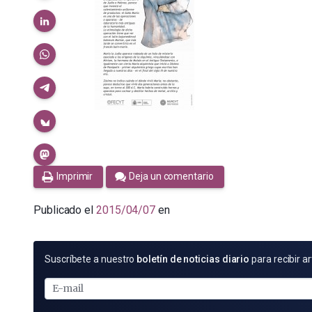
Imprimir
Deja un comentario
Publicado el
2015/04/07
en
SUSCRÍBETE
Suscríbete a nuestro
boletín de noticias diario
para recibir ar
POR
E-
MAIL