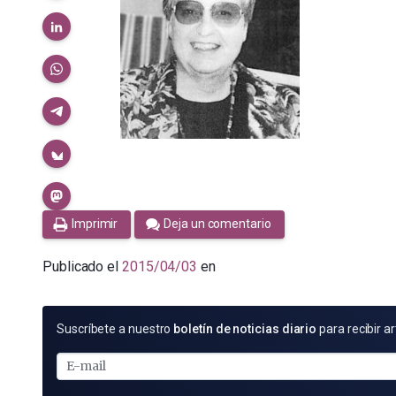
Imprimir
Deja un comentario
Publicado el
2015/04/03
en
SUSCRÍBETE
Suscríbete a nuestro
boletín de noticias diario
para recibir ar
POR
E-
MAIL