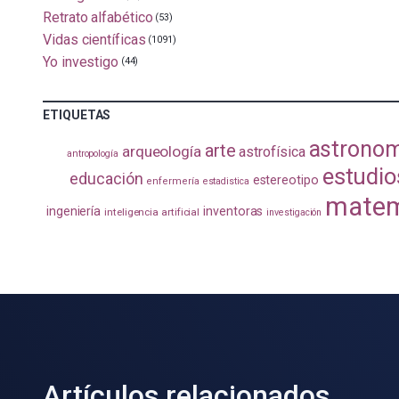
Retrato alfabético
(53)
Vidas científicas
(1091)
Yo investigo
(44)
ETIQUETAS
astrono
arte
arqueología
astrofísica
antropología
estudio
educación
estereotipo
enfermería
estadistica
matem
ingeniería
inventoras
inteligencia artificial
investigación
Artículos relacionados