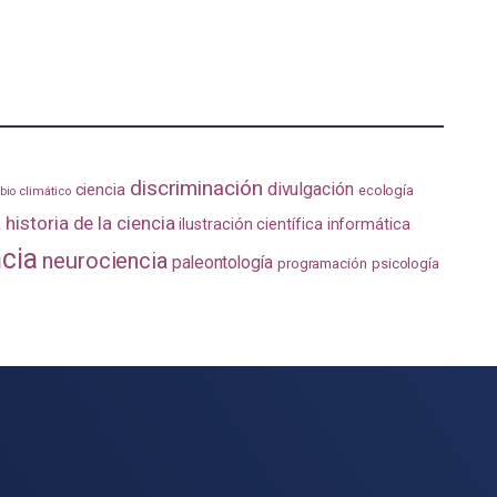
discriminación
divulgación
ciencia
ecología
io climático
a
historia de la ciencia
ilustración científica
informática
ncia
neurociencia
paleontología
programación
psicología