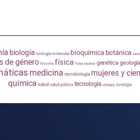
mía
biología
bioquímica
botánica
biología molecular
camb
s de género
física
genética
geologí
filosofía
física nuclear
áticas
medicina
mujeres y cie
microbiología
química
tecnología
salud
zoología
salud pública
virología