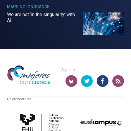
MAPPING IGNORANCE
We are not ‘in the singularity’ with
AI.
Mujeres
Síguenos:
con
ciencia
Un proyecto de:
Cátedra
Euskampus
de
Fundazioa
Cultura
Científica