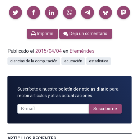
Compartir
Imprimir
Deja un comentario
Publicado el
2015/04/04
en
Efemérides
ciencias de la computación
educación
estadistica
SUSCRÍBETE
Suscríbete a nuestro
boletín de noticias diario
para
POR
recibir artículos y otras actualizaciones.
E-
MAIL
Suscribirme
ARTÍCULOS RECIENTES