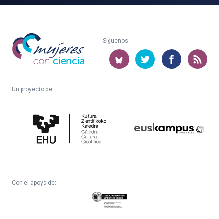
Mujeres
Síguenos:
con
ciencia
Un proyecto de:
Cátedra
Euskampus
de
Fundazioa
Cultura
Científica
Con el apoyo de:
Eusko
Jaurlaritza