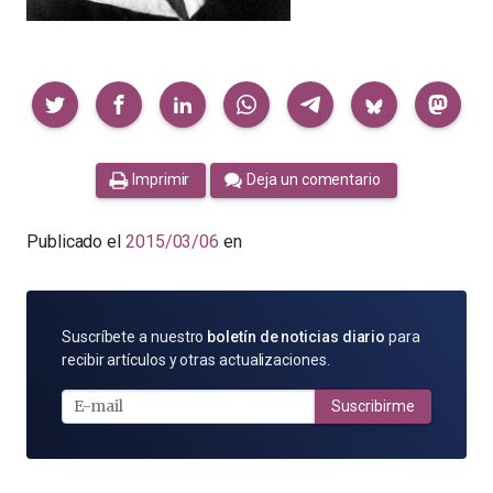
Compartir
Imprimir
Deja un comentario
Publicado el
2015/03/06
en
SUSCRÍBETE
Suscríbete a nuestro
boletín de noticias diario
para
POR
recibir artículos y otras actualizaciones.
E-
MAIL
Suscribirme