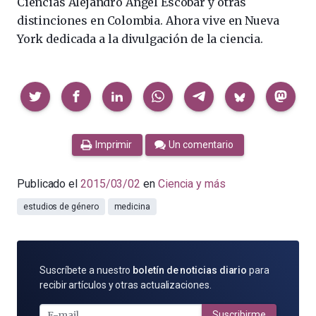
Ciencias Alejandro Angel Escobar y otras
distinciones en Colombia. Ahora vive en Nueva
York dedicada a la divulgación de la ciencia.
Compartir
Imprimir
Un comentario
Publicado el
2015/03/02
en
Ciencia y más
estudios de género
medicina
SUSCRÍBETE
Suscríbete a nuestro
boletín de noticias diario
para
POR
recibir artículos y otras actualizaciones.
E-
MAIL
Suscribirme