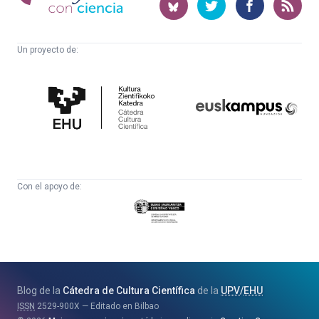
ciencia
Un proyecto de:
Cátedra
Euskampus
de
Fundazioa
Cultura
Científica
Con el apoyo de:
Eusko
Jaurlaritza
-
Zientzia,
Unibertsitate
Blog de la
Cátedra de Cultura Científica
de la
UPV
/
EHU
eta
ISSN
2529-900X
Editado en Bilbao
Berrikuntza