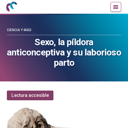
Mujeres
Un
con
blog
ciencia
de
—
la
CIENCIA Y MÁS
Cátedra
Cátedra
Sexo, la píldora
de
de
anticonceptiva y su laborioso
Cultura
Cultura
Científica
Científica
parto
de
de
la
la
UPV/EHU
UPV/EHU
Lectura accesible