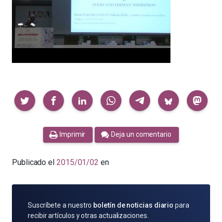
Compartir
Imprimir
Deja un comentario
Publicado el
2015/01/02
en
SUSCRÍBETE
Suscríbete a nuestro
boletín de noticias diario
para
POR
recibir artículos y otras actualizaciones.