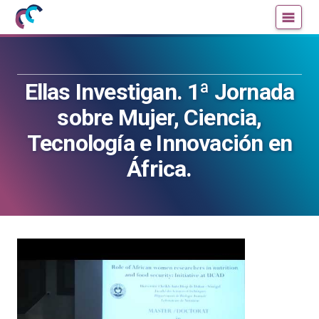
Mujeres
Un
con
blog
ciencia
de
—
la
Ellas Investigan. 1ª Jornada
Cátedra
Cátedra
de
de
sobre Mujer, Ciencia,
Cultura
Cultura
Tecnología e Innovación en
Científica
Científica
de
de
África.
la
la
UPV/EHU
UPV/EHU