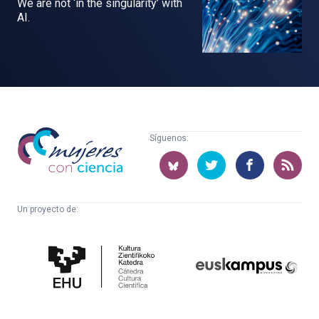
We are not ‘in the singularity’ with
AI.
Mujeres
Síguenos:
con
ciencia
Un proyecto de:
Cátedra
Euskampus
de
Fundazioa
Cultura
Científica