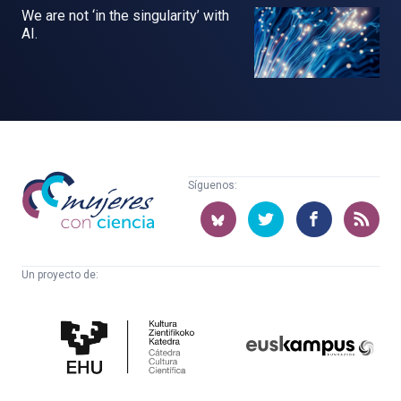
We are not ‘in the singularity’ with
AI.
Mujeres
Síguenos:
con
ciencia
Un proyecto de:
Cátedra
Euskampus
de
Fundazioa
Cultura
Científica