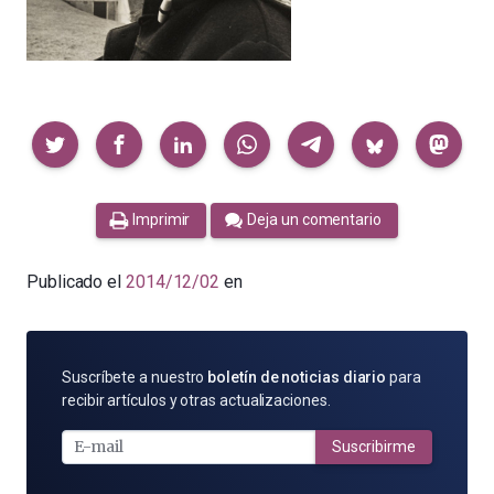
Compartir
Imprimir
Deja un comentario
Publicado el
2014/12/02
en
SUSCRÍBETE
Suscríbete a nuestro
boletín de noticias diario
para
POR
recibir artículos y otras actualizaciones.
E-
MAIL
Suscribirme