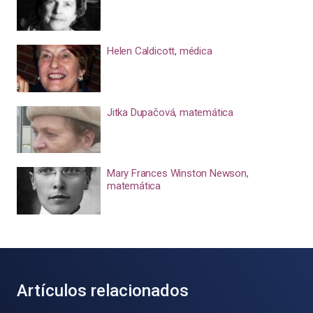
Helen Caldicott, médica
Jitka Dupačová, matemática
Mary Frances Winston Newson,
matemática
Artículos relacionados