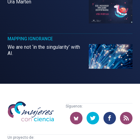
Ura Marten
MAPPING IGNORANCE
We are not ‘in the singularity’ with
AI.
Mujeres
Síguenos:
con
ciencia
Un proyecto de: