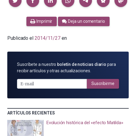
Imprimir
Deja un comentario
Publicado el
2014/11/27
en
SUSCRÍBETE
Suscríbete a nuestro
boletín de noticias diario
para
POR
recibir artículos y otras actualizaciones.
E-
MAIL
Suscribirme
ARTÍCULOS RECIENTES
Evolución histórica del «efecto Matilda»