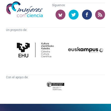
Mujeres
Síguenos:
con
ciencia
Un proyecto de:
Cátedra
Euskampus
de
Fundazioa
Cultura
Científica
Con el apoyo de:
Eusko
Jaurlaritza
-
Zientzia,
Unibertsitate