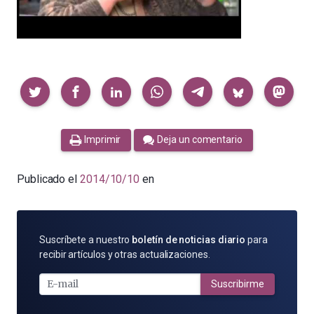
Compartir
Imprimir
Deja un comentario
Publicado el
2014/10/10
en
SUSCRÍBETE
Suscríbete a nuestro
boletín de noticias diario
para
POR
recibir artículos y otras actualizaciones.
E-
MAIL
Suscribirme