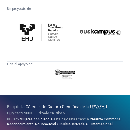
Un proyecto de:
Cátedra
Euskampus
de
Fundazioa
Cultura
Científica
Con el apoyo de:
Eusko
Jaurlaritza
-
Zientzia,
Unibertsitate
Blog de la
Cátedra de Cultura Científica
de la
UPV
/
EHU
eta
ISSN
2529-900X
Editado en Bilbao
Berrikuntza
2026
Mujeres con ciencia
está bajo una licencia
Creative Commons
Saila
Reconocimiento-NoComercial-SinObraDerivada 4.0 Internacional