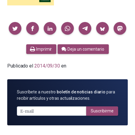
Compartir
Imprimir
Deja un comentario
Publicado el
2014/09/30
en
SUSCRÍBETE
Suscríbete a nuestro
boletín de noticias diario
para
POR
recibir artículos y otras actualizaciones.
E-
MAIL
Suscribirme