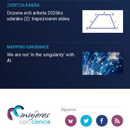
ZIENTZIA KAIERA
Dozena erdi ariketa 2026ko
udarako (2): trapezioaren aldea
MAPPING IGNORANCE
We are not ‘in the singularity’ with
AI.
Mujeres
Síguenos:
con
ciencia