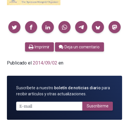
Compartir
Imprimir
Deja un comentario
Publicado el
2014/09/02
en
SUSCRÍBETE
Suscríbete a nuestro
boletín de noticias diario
para
POR
recibir artículos y otras actualizaciones.
E-
MAIL
Suscribirme