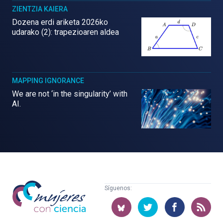
ZIENTZIA KAIERA
Dozena erdi ariketa 2026ko
udarako (2): trapezioaren aldea
MAPPING IGNORANCE
We are not ‘in the singularity’ with
AI.
Mujeres
Síguenos:
con
ciencia