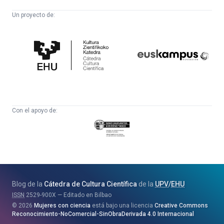
Un proyecto de:
Cátedra
Euskampus
de
Fundazioa
Cultura
Científica
Con el apoyo de:
Eusko
Jaurlaritza
-
Zientzia,
Unibertsitate
Blog de la
Cátedra de Cultura Científica
de la
UPV
/
EHU
eta
ISSN
2529-900X
Editado en Bilbao
Berrikuntza
2026
Mujeres con ciencia
está bajo una licencia
Creative Commons
Saila
Reconocimiento-NoComercial-SinObraDerivada 4.0 Internacional