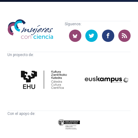
Mujeres
Síguenos:
con
ciencia
Un proyecto de:
Cátedra
Euskampus
de
Fundazioa
Cultura
Científica
Con el apoyo de:
Eusko
Jaurlaritza
-