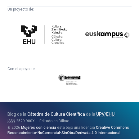
Un proyecto de:
Cátedra
Euskampus
de
Fundazioa
Cultura
Científica
Con el apoyo de:
Eusko
Jaurlaritza
-
Zientzia,
Unibertsitate
Blog de la
Cátedra de Cultura Científica
de la
UPV
/
EHU
eta
ISSN
2529-900X
Editado en Bilbao
Berrikuntza
2026
Mujeres con ciencia
está bajo una licencia
Creative Commons
Saila
Reconocimiento-NoComercial-SinObraDerivada 4.0 Internacional