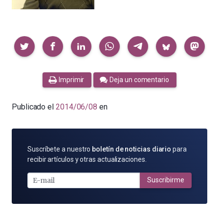
Compartir
Imprimir
Deja un comentario
Publicado el
2014/06/08
en
SUSCRÍBETE
Suscríbete a nuestro
boletín de noticias diario
para
POR
recibir artículos y otras actualizaciones.
E-
MAIL
Suscribirme