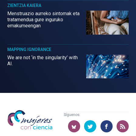
ZIENTZIA KAIERA
Menstruazio aurreko sintomak eta
tratamendua gure inguruko
emakumeengan
MAPPING IGNORANCE
We are not ‘in the singularity’ with
AI.
Mujeres
Síguenos:
con
ciencia