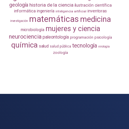
geología
historia de la ciencia
ilustración científica
informática
ingeniería
inventoras
inteligencia artificial
matemáticas
medicina
investigación
mujeres y ciencia
microbiología
neurociencia
paleontología
programación
psicología
química
tecnología
salud
salud pública
virología
zoología