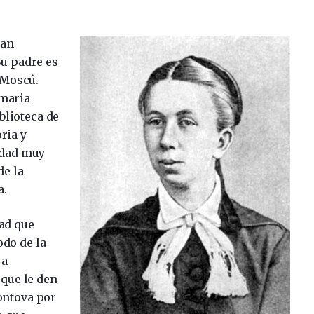
San
Su padre es
 Moscú.
imaria
blioteca de
ria y
edad muy
de la
a.
dad que
odo de la
 a
 que le den
montova por