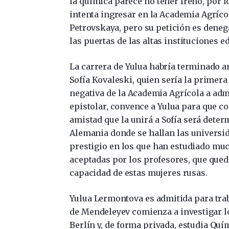
la química parece no tener freno, por l
intenta ingresar en la Academia Agríco
Petrovskaya, pero su petición es dene
las puertas de las altas instituciones 
La carrera de Yulua habría terminado a
Sofía Kovaleski, quien sería la primera
negativa de la Academia Agrícola a adm
epistolar, convence a Yulua para que co
amistad que la unirá a Sofía será deter
Alemania donde se hallan las universid
prestigio en los que han estudiado muc
aceptadas por los profesores, que qued
capacidad de estas mujeres rusas.
Yulua Lermontova es admitida para trab
de Mendeleyev comienza a investigar los
Berlín y, de forma privada, estudia Quí