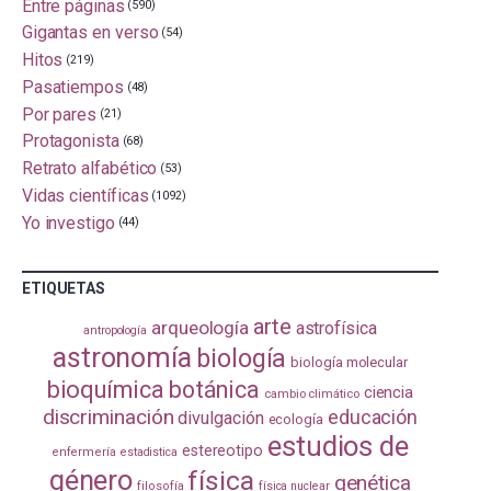
Entre páginas
(590)
Gigantas en verso
(54)
Hitos
(219)
Pasatiempos
(48)
Por pares
(21)
Protagonista
(68)
Retrato alfabético
(53)
Vidas científicas
(1092)
Yo investigo
(44)
ETIQUETAS
arte
arqueología
astrofísica
antropología
astronomía
biología
biología molecular
bioquímica
botánica
ciencia
cambio climático
discriminación
educación
divulgación
ecología
estudios de
estereotipo
enfermería
estadistica
género
física
genética
filosofía
física nuclear