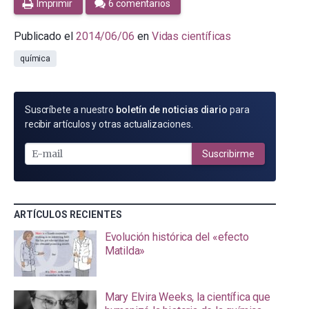
Imprimir
6 comentarios
Publicado el
2014/06/06
en
Vidas científicas
química
SUSCRÍBETE
Suscríbete a nuestro
boletín de noticias diario
para
POR
recibir artículos y otras actualizaciones.
E-
MAIL
Suscribirme
ARTÍCULOS RECIENTES
Evolución histórica del «efecto
Matilda»
Mary Elvira Weeks, la científica que