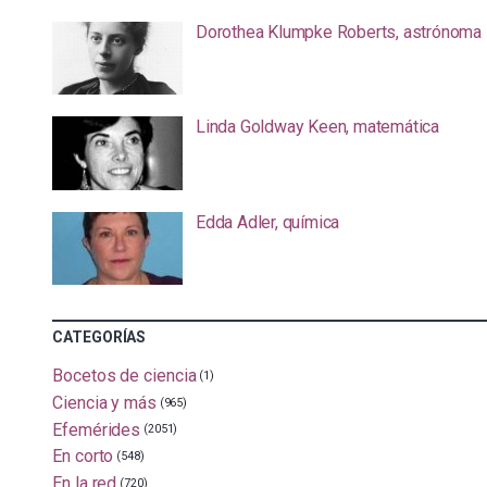
Dorothea Klumpke Roberts, astrónoma
Linda Goldway Keen, matemática
Edda Adler, química
CATEGORÍAS
Bocetos de ciencia
(1)
Ciencia y más
(965)
Efemérides
(2051)
En corto
(548)
En la red
(720)