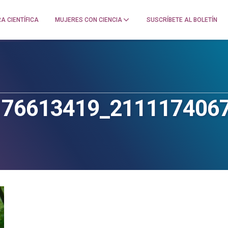
A CIENTÍFICA
MUJERES CON CIENCIA
SUSCRÍBETE AL BOLETÍN
176613419_211117406