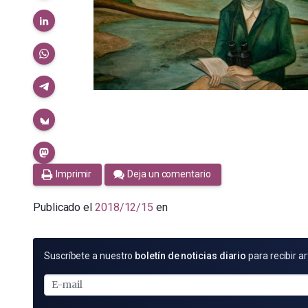
Imprimir
Deja un comentario
Publicado el
2018/12/15
en
SUSCRÍBETE
Suscríbete a nuestro
boletín de noticias diario
para recibir ar
POR
E-
MAIL