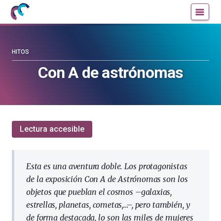
Mujeres
Un
con
blog
ciencia
de
—
la
HITOS
Cátedra
Cátedra
Con A de astrónomas
de
de
Cultura
Cultura
Científica
Científica
de
de
la
la
Lectura accesible
UPV/EHU
UPV/EHU
Esta es una aventura doble. Los protagonistas
de la exposición Con A de Astrónomas son los
objetos que pueblan el cosmos –galaxias,
estrellas, planetas, cometas,…–, pero también, y
de forma destacada, lo son las miles de mujeres