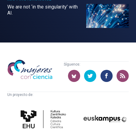
We are not ‘in the singularity’ with
AI.
Mujeres
Síguenos:
con
ciencia
Un proyecto de:
Cátedra
Euskampus
de
Fundazioa
Cultura
Científica