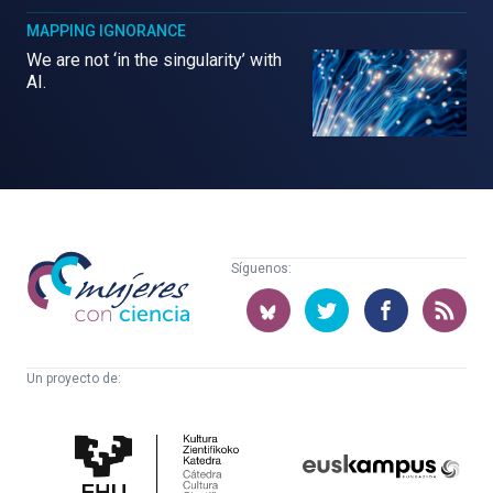
MAPPING IGNORANCE
We are not ‘in the singularity’ with
AI.
Mujeres
Síguenos:
con
ciencia
Un proyecto de:
Cátedra
Euskampus
de
Fundazioa
Cultura
Científica