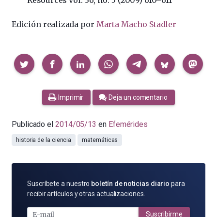
Resources vol. 36, no. 5 (2009) 610–611
Edición realizada por
Marta Macho Stadler
Compartir
Imprimir
Deja un comentario
Publicado el
2014/05/13
en
Efemérides
historia de la ciencia
matemáticas
SUSCRÍBETE
Suscríbete a nuestro
boletín de noticias diario
para
POR
recibir artículos y otras actualizaciones.
E-
MAIL
Suscribirme