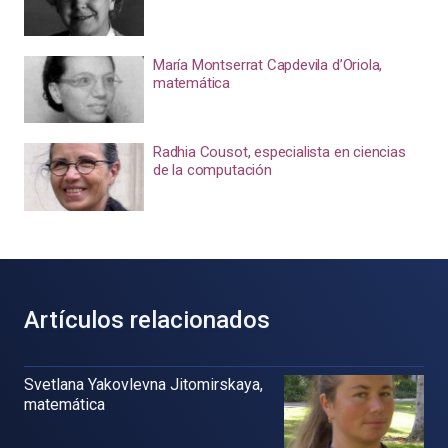
María Montserrat Capdevila d’Oriola,
matemática
Radhia Cousot, especialista en ciencias
de la computación
Artículos relacionados
Svetlana Yakovlevna Jitomirskaya,
matemática