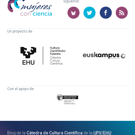
Síguenos:
con
ciencia
Un proyecto de:
Cátedra
Euskampus
de
Fundazioa
Cultura
Científica
Con el apoyo de:
Eusko
Jaurlaritza
-
Zientzia,
Unibertsitate
Blog de la
Cátedra de Cultura Científica
de la
UPV
/
EHU
eta