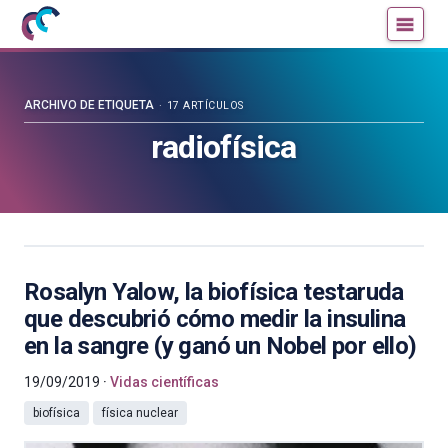
Mujeres
Un
con
blog
ciencia
de
—
la
ARCHIVO DE ETIQUETA
17 ARTÍCULOS
Cátedra
Cátedra
radiofísica
de
de
Cultura
Cultura
Científica
Científica
de
de
la
la
UPV/EHU
UPV/EHU
Rosalyn Yalow, la biofísica testaruda
que descubrió cómo medir la insulina
en la sangre (y ganó un Nobel por ello)
19/09/2019
Vidas científicas
biofísica
física nuclear