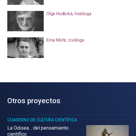
Olga Hudlická, fisióloga
Erna Mohr, zoóloga
Otros proyectos
CUADERNO DE CULTURA CIENTÍFICA
La Odisea… del pensamiento
científico